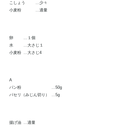
こしょう
…少々
小麦粉
…適量
卵
…１個
水
…大さじ１
小麦粉
…大さじ4
A
パン粉
…50g
パセリ（みじん切り）
…5g
揚げ油
…適量