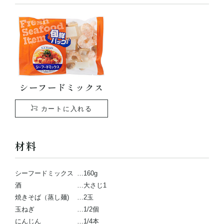
シーフードミックス
カートに入れる
材料
シーフードミックス
…160g
酒
…大さじ1
焼きそば（蒸し麺)
…2玉
玉ねぎ
…1/2個
にんじん
…1/4本