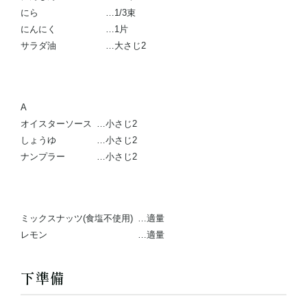
にら
…1/3束
にんにく
…1片
サラダ油
…大さじ2
A
オイスターソース
…小さじ2
しょうゆ
…小さじ2
ナンプラー
…小さじ2
ミックスナッツ(食塩不使用)
…適量
レモン
…適量
下準備