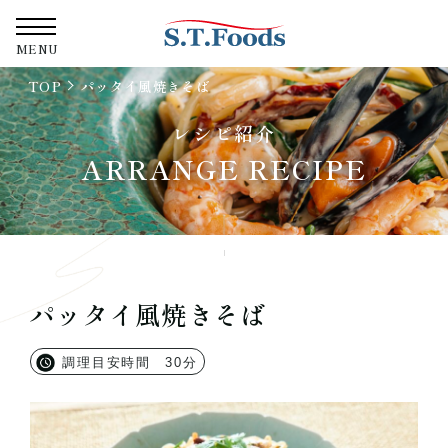
株式会社エス・テ
MENU
TOP
パッタイ風焼きそば
レシピ紹介
ARRANGE RECIPE
パッタイ風焼きそば
調理目安時間 30分